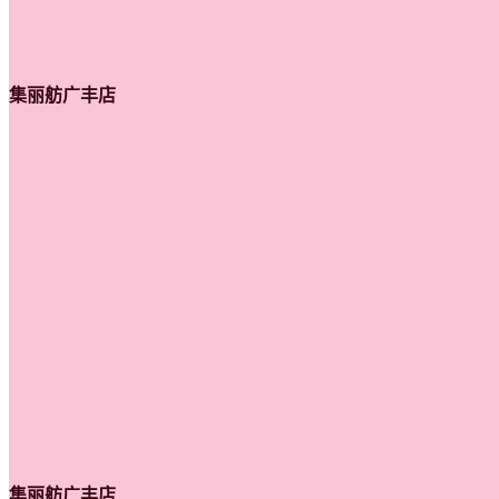
集丽舫广丰店
集丽舫广丰店