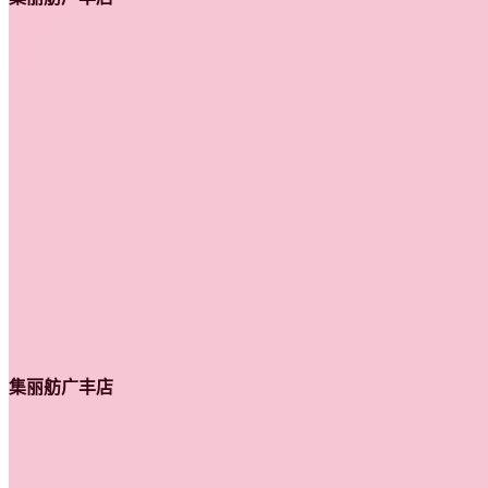
集丽舫广丰店