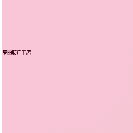
集丽舫广丰店