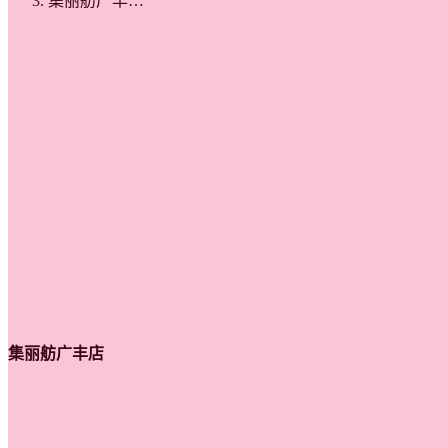
集丽舫广丰…
集丽舫广丰店