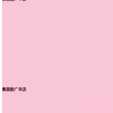
集丽舫广丰店