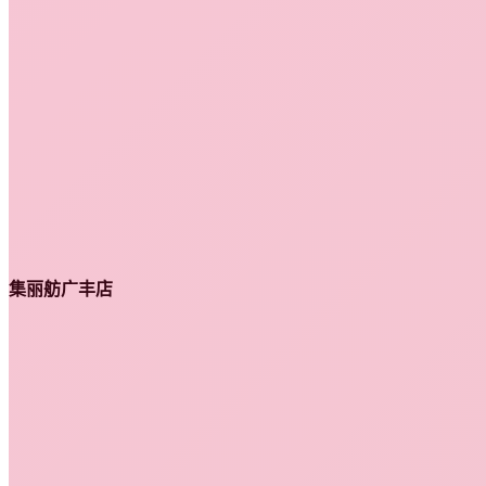
集丽舫广丰店