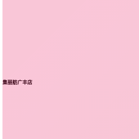
集丽舫广丰店