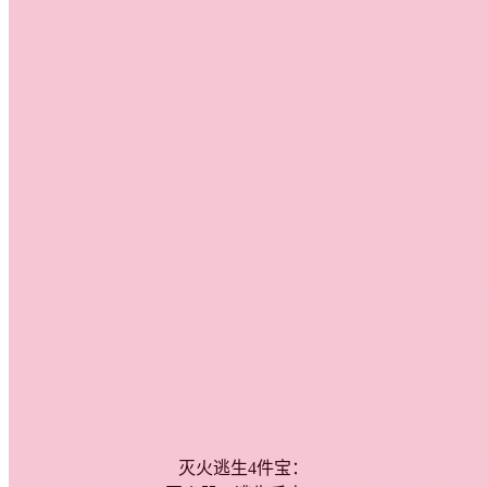
灭火逃生4件宝：