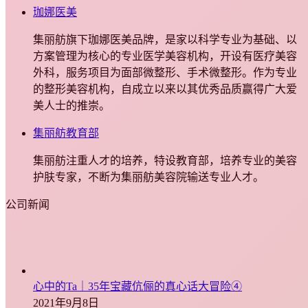
珈娜医美
集丽舫旗下珈娜医美品牌，是家以科学专业为基础、以
方案管理为核心的专业医学美容机构，开设有医疗美容
外科，服务项目为面部微整形、手术微整形。作为专业
的整形美容机构，自成立以来以其优秀品质赢得广大爱
美人士的推崇。
集丽舫教育部
集丽舫注重人才的培养，特设教育部，培养专业的美容
护肤专家，不断为集丽舫美容院输送专业人才。
公司新闻
心中的Ta｜35年宝藏伉俪的真心话大冒险④
2021年9月8日