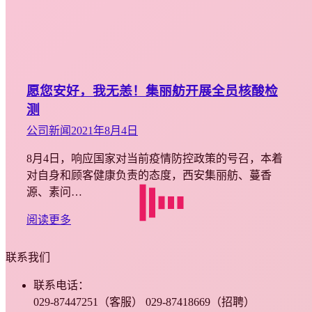
愿您安好，我无恙！集丽舫开展全员核酸检
测
公司新闻
2021年8月4日
8月4日，响应国家对当前疫情防控政策的号召，本着
对自身和顾客健康负责的态度，西安集丽舫、蔓香
源、素问…
阅读更多
联系我们
联系电话：
029-87447251（客服） 029-87418669（招聘）