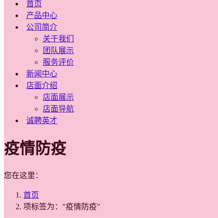
首页
产品中心
公司简介
关于我们
团队展示
服务评价
新闻中心
店面介绍
店面展示
店面导航
诚聘英才
疫情防疫
您在这里：
首页
项标签为："疫情防疫"