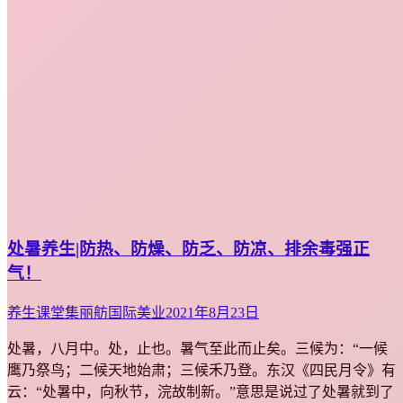
处暑养生|防热、防燥、防乏、防凉、排余毒强正
气！
养生课堂
集丽舫国际美业
2021年8月23日
处暑，八月中。处，止也。暑气至此而止矣。三候为：“一候
鹰乃祭鸟；二候天地始肃；三候禾乃登。东汉《四民月令》有
云：“处暑中，向秋节，浣故制新。”意思是说过了处暑就到了